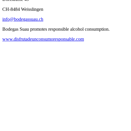
CH-8484 Weisslingen
info@bodegassuau.ch
Bodegas Suau promotes responsible alcohol consumption.
www.disfrutadeunconsumoresponsable.com
Only for those over 18.
General Terms and Conditions
Legal Notice
Privacy Policy
Returns & Refund Policy
© 2026 Bodegas Suau
We use our own and third-party cookies to improve our services, compile
statistical information and analyze your browsing habits. This allows us to
personalize the content we offer and to show you advertisements related to your
preferences. By clicking "Accept all" you agree to the storage of cookies on
your device to improve website navigation, analyse traffic and assist our
marketing activities. You can also select "System Cookies Only" to accept only