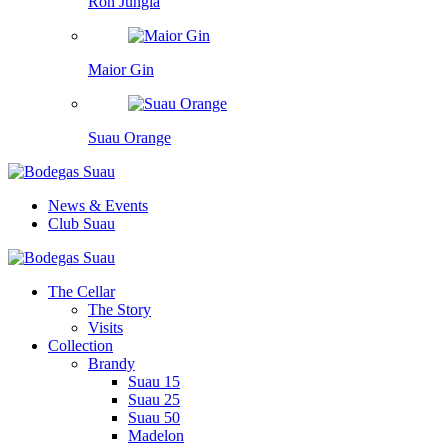
Ron Jungla
Maior Gin
Suau Orange
News & Events
Club Suau
The Cellar
The Story
Visits
Collection
Brandy
Suau 15
Suau 25
Suau 50
Madelon