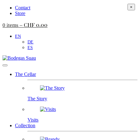
×
Contact
Store
CHF
0.00
0 items –
EN
DE
ES
The Cellar
The Story
Visits
Collection