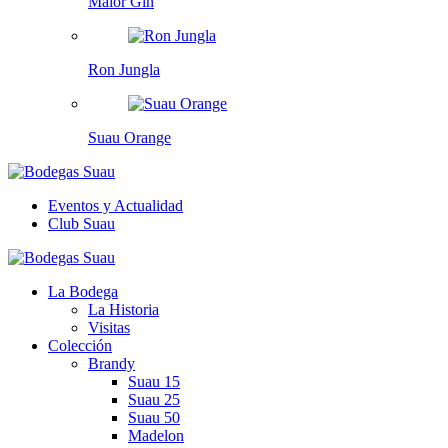
Maior Gin
Ron Jungla
Suau Orange
Eventos y Actualidad
Club Suau
La Bodega
La Historia
Visitas
Colección
Brandy
Suau 15
Suau 25
Suau 50
Madelon