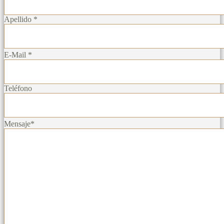
Apellido *
E-Mail *
Teléfono
Mensaje*