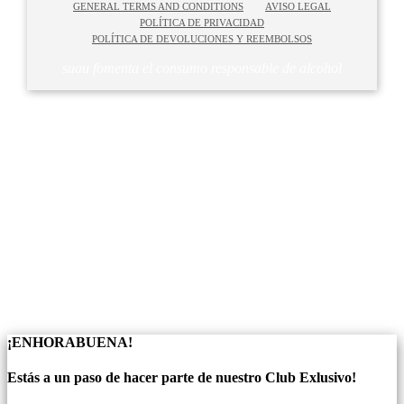
GENERAL TERMS AND CONDITIONS
AVISO LEGAL
POLÍTICA DE PRIVACIDAD
POLÍTICA DE DEVOLUCIONES Y REEMBOLSOS
suau fomenta el consumo responsable de alcohol
El abuso de alcohol es peligroso para la salud.
www.responsibledrinking.eu
Suau promueve el consumo responsable de sus
productos
¡ENHORABUENA!
Estás a un paso de hacer parte de nuestro Club Exlusivo!