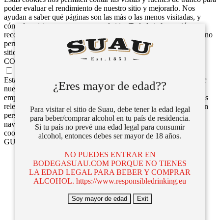
poder evaluar el rendimiento de nuestro sitio y mejorarlo. Nos
ayudan a saber qué páginas son las más o las menos visitadas, y
cómo los visitantes navegan por el sitio. Toda la información que
recogen estas cookies es agregada y, por lo tanto, es anónima. Si no
permite utilizar estas cookies, no sabremos cuándo visitó nuestro
sitio y no podremos evaluar si funcionó correctamente.
COOKIES DIRIGIDAS
COOKIES DIRIGIDAS
Estas cookies pueden ser establecidas a través de nuestro sitio por
¿Eres mayor de edad??
nuestros socios publicitarios. Pueden ser utilizadas por esas
empresas para crear un perfil de sus intereses y mostrarle anuncios
relevantes en otros sitios. No almacenan directamente información
Para visitar el sitio de Suau, debe tener la edad legal
personal, sino que se basan en la identificación única de su
para beber/comprar alcohol en tu país de residencia.
navegador y dispositivo de Internet. Si no permite utilizar estas
Si tu país no prevé una edad legal para consumir
cookies, verá menos publicidad dirigida.
alcohol, entonces debes ser mayor de 18 años.
GUARDAR Y ACEPTAR
NO PUEDES ENTRAR EN
BODEGASUAU.COM PORQUE NO TIENES
LA EDAD LEGAL PARA BEBER Y COMPRAR
ALCOHOL. https://www.responsibledrinking.eu
Soy mayor de edad
Exit