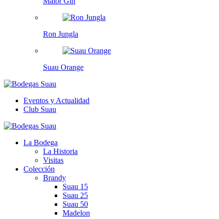
Maior Gin
Ron Jungla
Suau Orange
Eventos y Actualidad
Club Suau
La Bodega
La Historia
Visitas
Colección
Brandy
Suau 15
Suau 25
Suau 50
Madelon