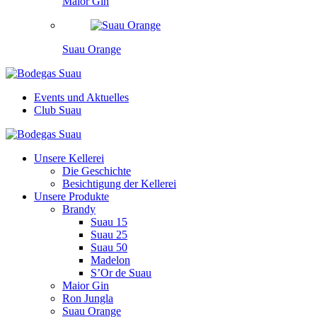
Maior Gin
Suau Orange
Events und Aktuelles
Club Suau
Unsere Kellerei
Die Geschichte
Besichtigung der Kellerei
Unsere Produkte
Brandy
Suau 15
Suau 25
Suau 50
Madelon
S’Or de Suau
Maior Gin
Ron Jungla
Suau Orange