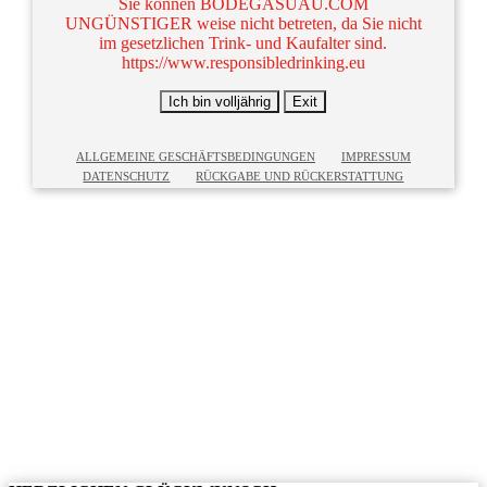
Sie können BODEGASUAU.COM
UNGÜNSTIGER weise nicht betreten, da Sie nicht
im gesetzlichen Trink- und Kaufalter sind.
https://www.responsibledrinking.eu
Ich bin volljährig
Exit
ALLGEMEINE GESCHÄFTSBEDINGUNGEN
IMPRESSUM
DATEN­SCHUTZ
RÜCKGABE UND RÜCKERSTATTUNG
SUAU FÖRDERT
VERANTWORTUNGSBEWUSSTES TRINKEN
Der Missbrauch von Alkohol ist gefährlich für Ihre
Gesundheit.
www.responsibledrinking.eu
Suau unterstützt den verantwortungsvollen Konsum
ihrer Produkte