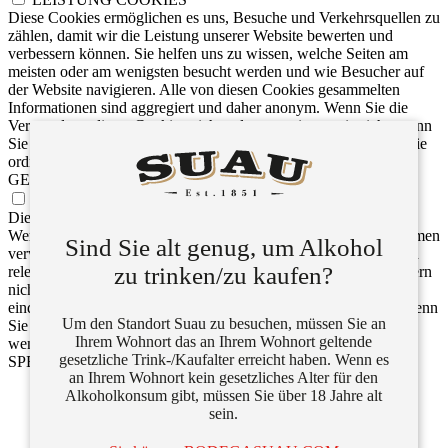
Diese Cookies ermöglichen es uns, Besuche und Verkehrsquellen zu
zählen, damit wir die Leistung unserer Website bewerten und
verbessern können. Sie helfen uns zu wissen, welche Seiten am
meisten oder am wenigsten besucht werden und wie Besucher auf
der Website navigieren. Alle von diesen Cookies gesammelten
Informationen sind aggregiert und daher anonym. Wenn Sie die
Verwendung dieser Cookies nicht zulassen, wissen wir nicht, wann
Sie unsere Seite besucht haben und können nicht beurteilen, ob sie
ordnungsgemäss funktioniert hat.
GEZIELTE COOKIES
GEZIELTE COOKIES
Diese Cookies können über unsere Website von unseren
Werbepartnern gesetzt werden. Sie können von diesen Unternehmen
Sind Sie alt genug, um Alkohol
verwendet werden, um ein Profil Ihrer Interessen zu erstellen und
zu trinken/zu kaufen?
relevante Werbung auf anderen Websites anzuzeigen. Sie speichern
nicht direkt persönliche Informationen, sondern basieren auf der
eindeutigen Identifizierung Ihres Browsers und Internetgeräts. Wenn
Um den Standort Suau zu besuchen, müssen Sie an
Sie die Verwendung dieser Cookies nicht zulassen, werden Sie
Ihrem Wohnort das an Ihrem Wohnort geltende
weniger gezielte Werbung sehen.
gesetzliche Trink-/Kaufalter erreicht haben. Wenn es
SPEICHERN & AKZEPTIEREN
an Ihrem Wohnort kein gesetzliches Alter für den
Alkoholkonsum gibt, müssen Sie über 18 Jahre alt
sein.