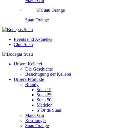
Maior Gin
Suau Orange
Events und Aktuelles
Club Suau
Unsere Kellerei
Die Geschichte
Besichtigung der Kellerei
Unsere Produkte
Brandy
Suau 15
Suau 25
Suau 50
Madelon
S’Or de Suau
Maior Gin
Ron Jungla
Suau Orange