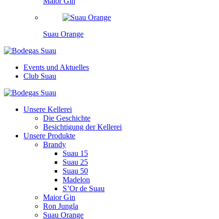
Maior Gin
Suau Orange
Events und Aktuelles
Club Suau
Unsere Kellerei
Die Geschichte
Besichtigung der Kellerei
Unsere Produkte
Brandy
Suau 15
Suau 25
Suau 50
Madelon
S’Or de Suau
Maior Gin
Ron Jungla
Suau Orange