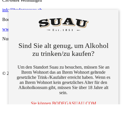
CH-8484 Weisslingen
info@bodegassuau.ch
Bodegas Suau fördert verantwortungsvollen Alkoholkonsum.
www.disfrutadeunconsumoresponsable.com
Nur für Erwachsene.
Sind Sie alt genug, um Alkohol
Allgemeine Geschäftsbedingungen
zu trinken/zu kaufen?
Impressum
Daten­schutz
Rückgabe und Rückerstattung
Um den Standort Suau zu besuchen, müssen Sie an
Ihrem Wohnort das an Ihrem Wohnort geltende
© 2026 Bodegas Suau
gesetzliche Trink-/Kaufalter erreicht haben. Wenn es
an Ihrem Wohnort kein gesetzliches Alter für den
Alkoholkonsum gibt, müssen Sie über 18 Jahre alt
sein.
Sie können BODEGASUAU.COM
UNGÜNSTIGER weise nicht betreten, da Sie nicht
im gesetzlichen Trink- und Kaufalter sind.
https://www.responsibledrinking.eu